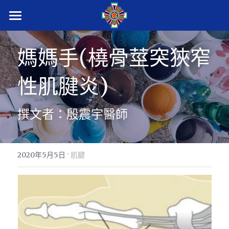
首頁
媽媽手(橈骨莖突狹窄
衛教新知
性肌腱炎)
術後衛教
學術專區
衛教QR code
撰文者：殷震宇醫師
腕隧道症
骨科部首頁
肘隧道症
·
搜索
2020年5月5日
肌腱
媽媽手
繁體中文
板機指
繁體中文
CALL US
伸指肌腱損傷
English