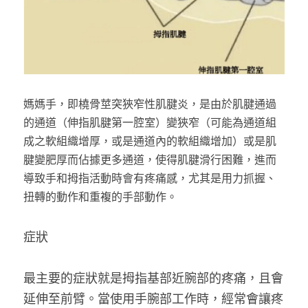
屈指肌腱損傷
遠端橈骨骨折
骨性錘狀指
媽媽手，即橈骨莖突狹窄性肌腱炎，是由於肌腱通過
舟狀骨骨折
的通道（伸指肌腱第一腔室）變狹窄（可能為通道組
成之軟組織增厚，或是通道內的軟組織增加）或是肌
三角纖維軟骨韌帶修補
腱變肥厚而佔據更多通道，使得肌腱滑行困難，進而
導致手和拇指活動時會有疼痛感，尤其是用力抓握、
腱鞘巨細胞瘤
扭轉的動作和重複的手部動作。
症狀
最主要的症狀就是拇指基部近腕部的疼痛，且會
延伸至前臂。當使用手腕部工作時，經常會讓疼