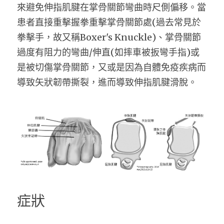
來避免伸指肌腱在掌骨關節彎曲時尺側偏移。當
屈指肌腱損傷
患者直接重擊握拳重擊掌骨關節處(過去常見於
拳擊手，故又稱Boxer's Knuckle)、掌骨關節
遠端橈骨骨折
過度有阻力的彎曲/伸直(如摔車被扳彎手指)或
骨性錘狀指
是被切傷掌骨關節，又或是因為自體免疫疾病而
導致矢狀韌帶撕裂，進而導致伸指肌腱滑脫。
舟狀骨骨折
三角纖維軟骨韌帶修補
腱鞘巨細胞瘤
症狀