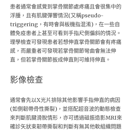
患者通常會感覺到掌骨關節處疼痛且會很集中的
浮腫，且有肌腱彈響情況(又稱pseudo-
triggering，有時會與板機指混淆)，在一些自
體免疫患者上甚至可看到手指尺側偏斜的情況。
理學檢查可發現患者若想伸直掌骨關節會有疼痛
感，而嚴重者可發現若掌骨關節彎曲會無法伸
直，但若掌骨關節扳成伸直則可維持伸直。
影像檢查
通常會先以X光片排除其他影響手指伸直的病因
(如側韌帶骨性撕裂)，並搭配超音波的動態檢查
來判斷肌腱滑脫情形，亦可透過磁振造影MRI來
確診矢狀束韌帶撕裂和判斷有無其他軟組織問題