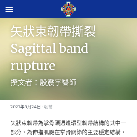
首頁
矢狀束韌帶撕裂
衛教新知
Sagittal band 
術後衛教
rupture
學術專區
衛教QR code
腕隧道症
骨科部首頁
撰文者：殷震宇醫師
肘隧道症
搜索
媽媽手
·
繁體中文
2021年5月24日
韌帶
板機指
繁體中文
矢狀束韌帶為掌骨頭週遭環型韌帶結構的其中一
CALL US
部分，為伸指肌腱在掌骨關節的主要穩定結構，
伸指肌腱損傷
English