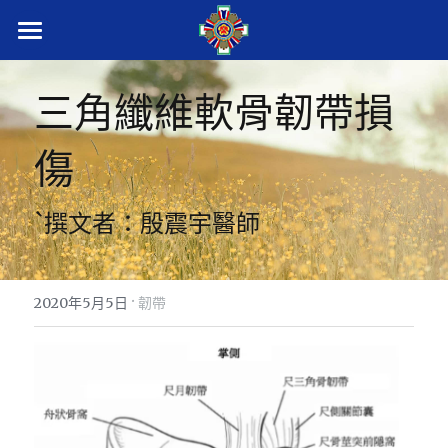
首頁
三角纖維軟骨韌帶損
衛教新知
傷
術後衛教
學術專區
衛教QR code
ˋ撰文者：殷震宇醫師
腕隧道症
骨科部首頁
肘隧道症
·
搜索
2020年5月5日
韌帶
媽媽手
繁體中文
板機指
繁體中文
CALL US
伸指肌腱損傷
English