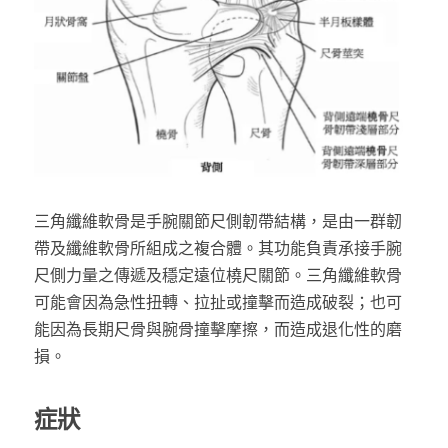
屈指肌腱損傷
遠端橈骨骨折
骨性錘狀指
舟狀骨骨折
三角纖維軟骨韌帶修補
三角纖維軟骨是手腕關節尺側韌帶結構，是由一群韌
帶及纖維軟骨所組成之複合體。其功能負責承接手腕
腱鞘巨細胞瘤
尺側力量之傳遞及穩定遠位橈尺關節。三角纖維軟骨
可能會因為急性扭轉、拉扯或撞擊而造成破裂；也可
能因為長期尺骨與腕骨撞擊摩擦，而造成退化性的磨
損。
症狀