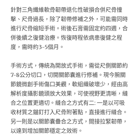
針對三角纖維軟骨韌帶退化性破損合併尺骨撞
擊、尺骨過長，除了韌帶修補之外，可能需同時
進行尺骨縮短手術。術後石膏需固定約四週，合
併後續之復健治療。恢復時程依病患復健之程
度，需時約3-5個月。
手術方式，傳統為開放式手術，需從尺側關節約
7-8公分切口，切開關節囊進行修補。現今腕關
節鏡微創手術傷口美觀，軟組織破壞少，經由高
解析度攝影鏡頭放大效果，可使視野更清晰，縫
合之位置更適切。縫合之方式有二: 一是以可吸
收材質之錨釘打入尺骨附著點，直接進行縫合。
另一則是以關節囊疊合之方式，間接拉緊韌帶，
以達到增加關節穩定之效術。